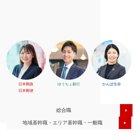
Y.S.
T.S.
日本郵便
2011年入社
M.F.
T.M.
K.S.
営業統括部
システム開発第一部
J.Y.
不動産部ファシリティマネジメント室
デジタルサービス推進部
リテールサービス統括部兼郵便局支援部
郵便・物流オペレーション部
日本郵政
ゆうちょ銀行
かんぽ生命
日本郵便
総合職
地域基幹職・エリア基幹職・一般職