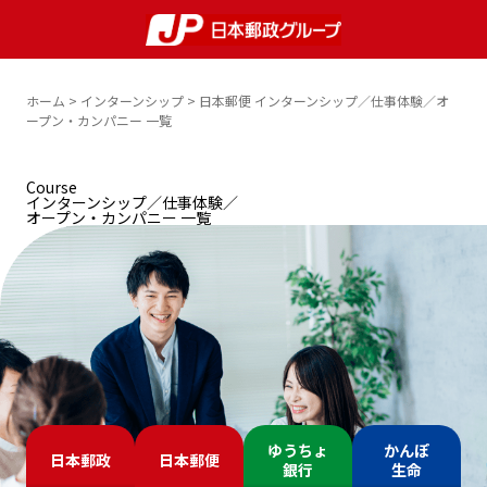
ホーム
インターンシップ
日本郵便 インターンシップ／仕事体験／オ
ープン・カンパニー 一覧
Course
インターンシップ／仕事体験／
オープン・カンパニー 一覧
ゆうちょ
かんぽ
日本郵政
日本郵便
銀行
生命