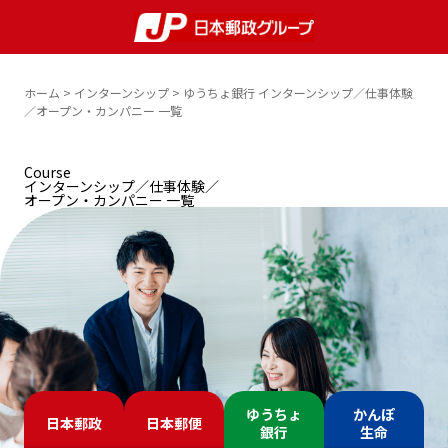
ホーム
インターンシップ
ゆうちょ銀行 インターンシップ／仕事体験
／オープン・カンパニー 一覧
Course
インターンシップ／仕事体験／
オープン・カンパニー 一覧
ゆうちょ
かんぽ
日本郵政
日本郵便
銀行
生命