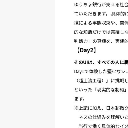
ゆうちょ銀行が支える社
ていただきます。 具体的
携による事態収束や、関係
的な知識だけでは完結しな
判断力」の真髄を、実践
【Day2】
そのUIは、すべての人に
Day1で体験した堅牢な
（超上流工程）」に挑戦
といった「現実的な制約
ます。
上記に加え、日本郵政
ネスの仕組みを理解い
当行で働く具体的なイ