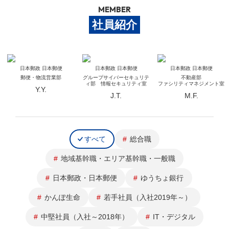
MEMBER
社員紹介
日本郵政 日本郵便
日本郵政 日本郵便
日本郵政 日本郵便
郵便・物流営業部
グループサイバーセキュリテ
不動産部
ィ部 情報セキュリティ室
ファシリティマネジメント室
Y.Y.
J.T.
M.F.
すべて
総合職
地域基幹職・エリア基幹職・一般職
日本郵政・日本郵便
ゆうちょ銀行
かんぽ生命
若手社員（入社2019年～）
中堅社員（入社～2018年）
IT・デジタル