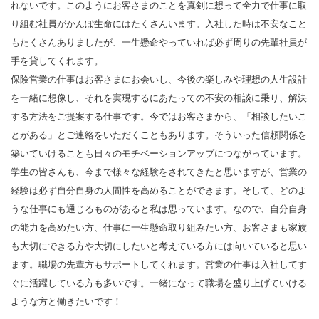
れないです。このようにお客さまのことを真剣に想って全力で仕事に取
り組む社員がかんぽ生命にはたくさんいます。入社した時は不安なこと
もたくさんありましたが、一生懸命やっていれば必ず周りの先輩社員が
手を貸してくれます。
保険営業の仕事はお客さまにお会いし、今後の楽しみや理想の人生設計
を一緒に想像し、それを実現するにあたっての不安の相談に乗り、解決
する方法をご提案する仕事です。今ではお客さまから、「相談したいこ
とがある」とご連絡をいただくこともあります。そういった信頼関係を
築いていけることも日々のモチベーションアップにつながっています。
学生の皆さんも、今まで様々な経験をされてきたと思いますが、営業の
経験は必ず自分自身の人間性を高めることができます。そして、どのよ
うな仕事にも通じるものがあると私は思っています。なので、自分自身
の能力を高めたい方、仕事に一生懸命取り組みたい方、お客さまも家族
も大切にできる方や大切にしたいと考えている方には向いていると思い
ます。職場の先輩方もサポートしてくれます。営業の仕事は入社してす
ぐに活躍している方も多いです。一緒になって職場を盛り上げていける
ような方と働きたいです！