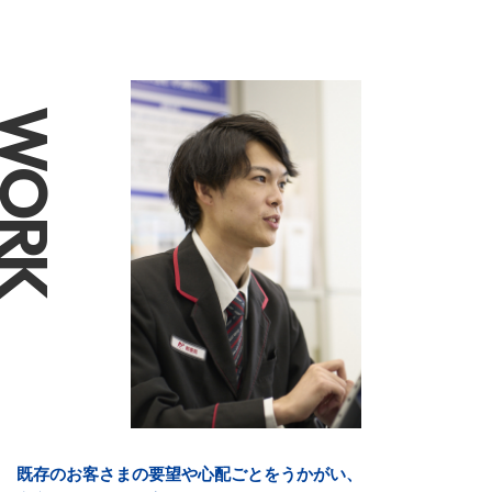
WORK
既存のお客さまの要望や心配ごとをうかがい、