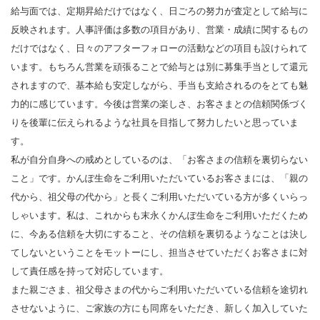
給与面では、定期昇給だけではなく、日ごろの努力が査定として給与に
反映されます。人事評価は多数の項目があり、営業・成績に関するもの
だけではなく、日々のアフターフォローの活動などの項目も設けられて
います。もちろん営業を頑張ることで給与とは別に募集手当として還元
されますので、基本給も安定しながら、手当も支給されるのをとても魅
力的に感じています。今後は営業の楽しさ、お客さまとの信頼関係づく
りを後輩に伝えられるような社員を目指して努力したいと思っていま
す。
私が自分自身への戒めとしているのは、「お客さまの信頼を裏切らない
こと」です。かんぽ生命をご利用いただいているお客さまには、「親の
代から、祖父母の代から」と長くご利用いただいている方が多くいらっ
しゃいます。私は、これからも末永くかんぽ生命をご利用いただくため
に、今ある信頼を大切にすること、その信頼を裏切るようなことは決し
てしないということをモットーにし、担当させていただくお客さまに対
して責任感を持って対応しています。
また親ごさま、祖父母さまの代からご利用いただいている信頼を途切れ
させないように、ご家族の方にも同席をいただき、新しく加入していた