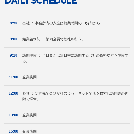
DAILY
SCHEDULE
8:50
出社 ： 事務所内の入室は始業時間の10分前から
9:00
始業後朝礼 ： 部内全員で朝礼を行う。
9:10
訪問準備 ： 当日または近日中に訪問する会社の資料などを準備す
る。
11:00
企業訪問
12:00
昼食 ： 訪問先で会話が弾むよう、ネットで店を検索し訪問先の近
隣で昼食。
13:00
企業訪問
15:00
企業訪問