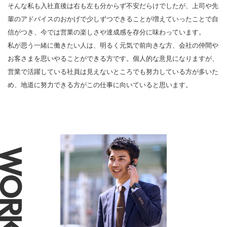
そんな私も入社直後は右も左も分からず不安だらけでしたが、上司や先
輩のアドバイスのおかげで少しずつできることが増えていったことで自
信がつき、今では営業の楽しさや達成感を存分に味わっています。
私が思う一緒に働きたい人は、明るく元気で前向きな方、会社の仲間や
お客さまを思いやることができる方です。個人的な意見になりますが、
営業で活躍している社員は見えないところでも努力している方が多いた
め、地道に努力できる方がこの仕事に向いていると思います。
WORK